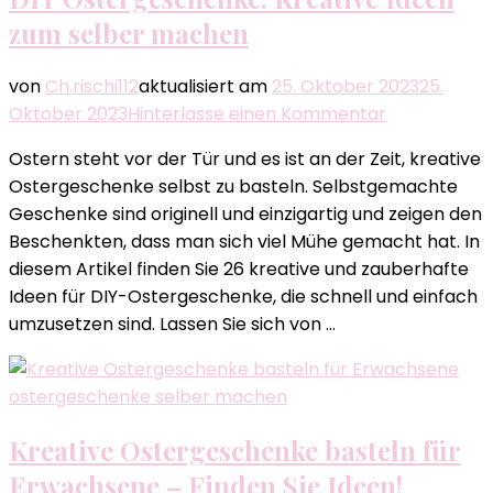
zum selber machen
von
Ch.rischi112
aktualisiert am
25. Oktober 2023
25.
zu
Oktober 2023
Hinterlasse einen Kommentar
DIY
Ostern steht vor der Tür und es ist an der Zeit, kreative
Ostergesch
Ostergeschenke selbst zu basteln. Selbstgemachte
Kreative
Geschenke sind originell und einzigartig und zeigen den
Ideen
Beschenkten, dass man sich viel Mühe gemacht hat. In
zum
diesem Artikel finden Sie 26 kreative und zauberhafte
selber
Ideen für DIY-Ostergeschenke, die schnell und einfach
machen
umzusetzen sind. Lassen Sie sich von …
ostergeschenke selber machen
Kreative Ostergeschenke basteln für
Erwachsene – Finden Sie Ideen!