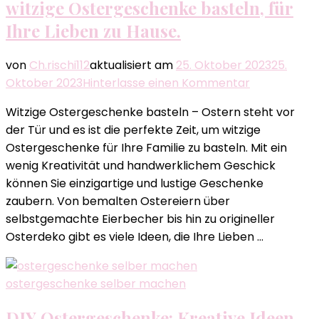
witzige Ostergeschenke basteln, für
Ihre Lieben zu Hause.
von
Ch.rischi112
aktualisiert am
25. Oktober 2023
25.
zu
Oktober 2023
Hinterlasse einen Kommentar
witzige
Witzige Ostergeschenke basteln – Ostern steht vor
Ostergesch
der Tür und es ist die perfekte Zeit, um witzige
basteln,
Ostergeschenke für Ihre Familie zu basteln. Mit ein
für
wenig Kreativität und handwerklichem Geschick
Ihre
können Sie einzigartige und lustige Geschenke
Lieben
zaubern. Von bemalten Ostereiern über
zu
selbstgemachte Eierbecher bis hin zu origineller
Hause.
Osterdeko gibt es viele Ideen, die Ihre Lieben …
ostergeschenke selber machen
DIY Ostergeschenke: Kreative Ideen