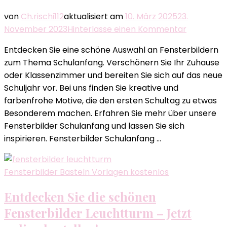
von
Ch.rischi112
aktualisiert am
10. März 2025
23.
zu
November 2023
Hinterlasse einen Kommentar
Perfekt
Entdecken Sie eine schöne Auswahl an Fensterbildern
für
zum Thema Schulanfang. Verschönern Sie Ihr Zuhause
den
oder Klassenzimmer und bereiten Sie sich auf das neue
Schulanfa
Schuljahr vor. Bei uns finden Sie kreative und
Fensterbi
farbenfrohe Motive, die den ersten Schultag zu etwas
Schulanfa
Besonderem machen. Erfahren Sie mehr über unsere
bei
Fensterbilder Schulanfang und lassen Sie sich
uns!
inspirieren. Fensterbilder Schulanfang …
Fensterbilder Basteln Vorlagen kostenlos
Entdecken Sie die schönen
Fensterbilder Leuchtturm – Jetzt