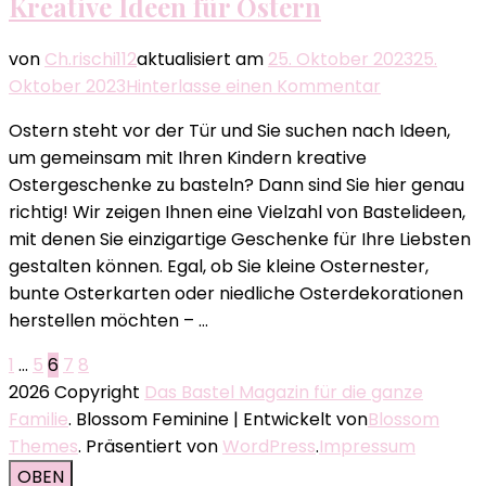
Kreative Ideen für Ostern
von
Ch.rischi112
aktualisiert am
25. Oktober 2023
25.
zu
Oktober 2023
Hinterlasse einen Kommentar
Ostergesch
Ostern steht vor der Tür und Sie suchen nach Ideen,
Basteln
um gemeinsam mit Ihren Kindern kreative
mit
Ostergeschenke zu basteln? Dann sind Sie hier genau
Kindern:
richtig! Wir zeigen Ihnen eine Vielzahl von Bastelideen,
Kreative
mit denen Sie einzigartige Geschenke für Ihre Liebsten
Ideen
gestalten können. Egal, ob Sie kleine Osternester,
für
bunte Osterkarten oder niedliche Osterdekorationen
Ostern
herstellen möchten – …
Seitennummerierung
Seite
Seite
Seite
Seite
Seite
1
…
5
6
7
8
2026 Copyright
Das Bastel Magazin für die ganze
der
Familie
.
Blossom Feminine | Entwickelt von
Blossom
Beiträge
Themes
. Präsentiert von
WordPress
.
Impressum
OBEN