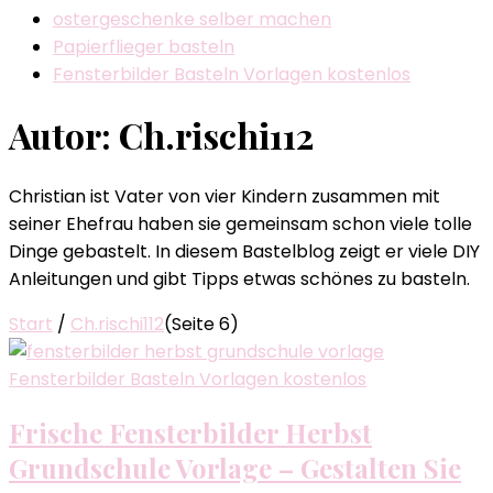
ostergeschenke selber machen
Papierflieger basteln
Fensterbilder Basteln Vorlagen kostenlos
Autor:
Ch.rischi112
Christian ist Vater von vier Kindern zusammen mit
seiner Ehefrau haben sie gemeinsam schon viele tolle
Dinge gebastelt. In diesem Bastelblog zeigt er viele DIY
Anleitungen und gibt Tipps etwas schönes zu basteln.
Start
/
Ch.rischi112
(Seite 6)
Fensterbilder Basteln Vorlagen kostenlos
Frische Fensterbilder Herbst
Grundschule Vorlage – Gestalten Sie