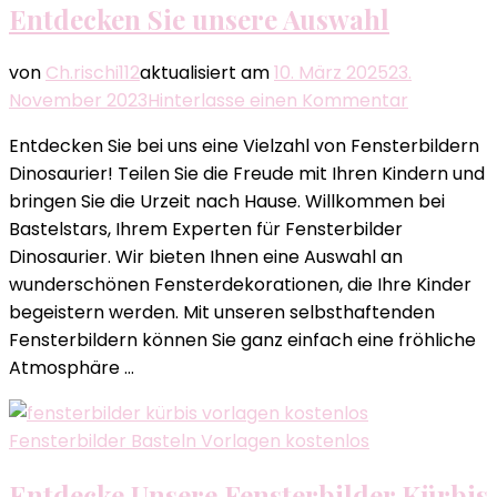
Entdecken Sie unsere Auswahl
von
Ch.rischi112
aktualisiert am
10. März 2025
23.
zu
November 2023
Hinterlasse einen Kommentar
Fensterbi
Entdecken Sie bei uns eine Vielzahl von Fensterbildern
Dinosaurie
Dinosaurier! Teilen Sie die Freude mit Ihren Kindern und
–
bringen Sie die Urzeit nach Hause. Willkommen bei
Entdecke
Bastelstars, Ihrem Experten für Fensterbilder
Sie
Dinosaurier. Wir bieten Ihnen eine Auswahl an
unsere
wunderschönen Fensterdekorationen, die Ihre Kinder
Auswahl
begeistern werden. Mit unseren selbsthaftenden
Fensterbildern können Sie ganz einfach eine fröhliche
Atmosphäre …
Fensterbilder Basteln Vorlagen kostenlos
Entdecke Unsere Fensterbilder Kürbis