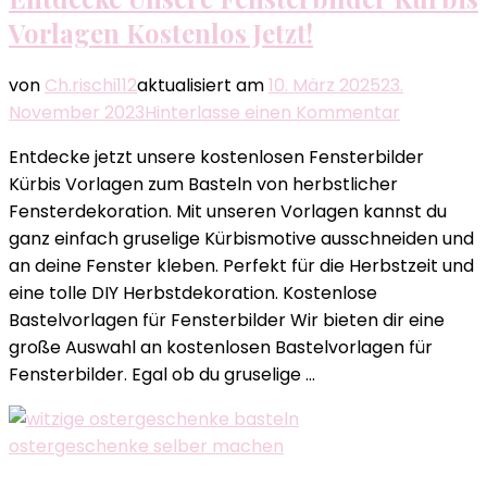
Vorlagen Kostenlos Jetzt!
von
Ch.rischi112
aktualisiert am
10. März 2025
23.
zu
November 2023
Hinterlasse einen Kommentar
Entdecke
Entdecke jetzt unsere kostenlosen Fensterbilder
Unsere
Kürbis Vorlagen zum Basteln von herbstlicher
Fensterbi
Fensterdekoration. Mit unseren Vorlagen kannst du
Kürbis
ganz einfach gruselige Kürbismotive ausschneiden und
Vorlagen
an deine Fenster kleben. Perfekt für die Herbstzeit und
Kostenlos
eine tolle DIY Herbstdekoration. Kostenlose
Jetzt!
Bastelvorlagen für Fensterbilder Wir bieten dir eine
große Auswahl an kostenlosen Bastelvorlagen für
Fensterbilder. Egal ob du gruselige …
ostergeschenke selber machen