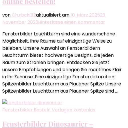
online bestellen!
von
Ch.rischi112
aktualisiert am
10. März 2025
23.
zu
November 2023
Hinterlasse einen Kommentar
Entdecke
Fensterbilder Leuchtturm sind eine wunderschöne
Sie
Möglichkeit, Ihre Räume auf einzigartige Weise zu
die
beleben. Unsere Auswahl an Fensterbildern
schönen
Leuchtturm bietet hochwertige Designs, die jeden
Fensterbi
Raum zum Strahlen bringen. Entdecken Sie jetzt
Leuchttu
unsere Empfehlungen und bringen Sie maritimes Flair
–
in Ihr Zuhause. Eine einzigartige Fensterdekoration:
Jetzt
Spitzenbilder Leuchtturm aus Plauener Spitze Unsere
online
Spitzenbilder Leuchtturm aus Plauener Spitze sind …
bestellen!
Fensterbilder Basteln Vorlagen kostenlos
Fensterbilder Dinosaurier –