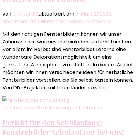
von
Ch.rischi112
aktualisiert am
7. März 2025
23.
zu
November 2023
Hinterlasse einen Kommentar
Fensterbi
Mit den richtigen Fensterbildern können wir unser
Laterne:
Zuhause in ein warmes und einladendes Licht tauchen.
Zauberhaf
Vor allem im Herbst sind Fensterbilder Laterne eine
Designs
wunderbare Dekorationsmöglichkeit, um eine
für
gemütliche Atmosphäre zu schaffen. In diesem Artikel
Ihr
möchten wir Ihnen verschiedene Ideen für herbstliche
Zuhause
Fensterbilder vorstellen, die Sie selbst basteln können.
Von DIY-Projekten mit Ihren Kindern bis hin …
Fensterbilder Basteln Vorlagen kostenlos
Perfekt für den Schulanfang:
Fensterbilder Schulanfang bei uns!