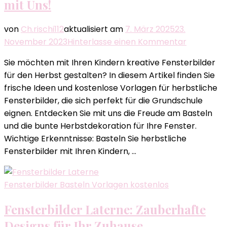
mit Uns!
von
Ch.rischi112
aktualisiert am
7. März 2025
23.
zu
November 2023
Hinterlasse einen Kommentar
Frische
Sie möchten mit Ihren Kindern kreative Fensterbilder
Fensterbi
für den Herbst gestalten? In diesem Artikel finden Sie
Herbst
frische Ideen und kostenlose Vorlagen für herbstliche
Grundsch
Fensterbilder, die sich perfekt für die Grundschule
Vorlage
eignen. Entdecken Sie mit uns die Freude am Basteln
–
und die bunte Herbstdekoration für Ihre Fenster.
Gestalten
Wichtige Erkenntnisse: Basteln Sie herbstliche
Sie
Fensterbilder mit Ihren Kindern, …
mit
Uns!
Fensterbilder Basteln Vorlagen kostenlos
Fensterbilder Laterne: Zauberhafte
Designs für Ihr Zuhause