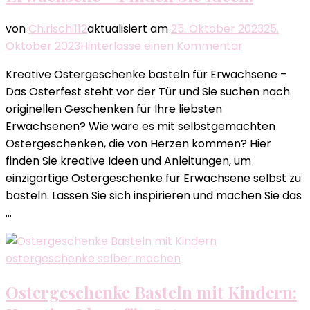
von
Ch.rischi112
aktualisiert am
25. Oktober 2023
25.
zu
Oktober 2023
Hinterlasse einen Kommentar
Kreative
Kreative Ostergeschenke basteln für Erwachsene –
Ostergesch
Das Osterfest steht vor der Tür und Sie suchen nach
basteln
originellen Geschenken für Ihre liebsten
für
Erwachsenen? Wie wäre es mit selbstgemachten
Erwachsene
Ostergeschenken, die von Herzen kommen? Hier
–
finden Sie kreative Ideen und Anleitungen, um
Finden
einzigartige Ostergeschenke für Erwachsene selbst zu
Sie
basteln. Lassen Sie sich inspirieren und machen Sie das
Ideen!
…
ostergeschenke selber machen
Ostergeschenke Basteln mit Kindern: