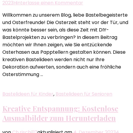
zu
2023
Hinterlasse einen Kommentar
Bastelideen
Willkommen zu unserem Blog, liebe Bastelbegeisterte
für
und Osterfreunde! Die Osterzeit steht vor der Tür, und
die
was könnte besser sein, als diese Zeit mit DIY-
ganze
Bastelprojekten zu verbringen? In diesem Beitrag
Familie
möchten wir Ihnen zeigen, wie Sie entzückende
[kreative
Osterhasen aus Papptellern gestalten können. Diese
Osterhasen
kreativen Bastelideen werden nicht nur Ihre
aus
Dekoration aufwerten, sondern auch eine fröhliche
Papptellern]
Osterstimmung …
Bastelideen für Kinder
,
Bastelideen für Senioren
Kreative Entspannung: Kostenlose
Ausmalbilder zum Herunterladen
von
Ch.rischi112
aktualisiert am
4. Dezember 2023
4.