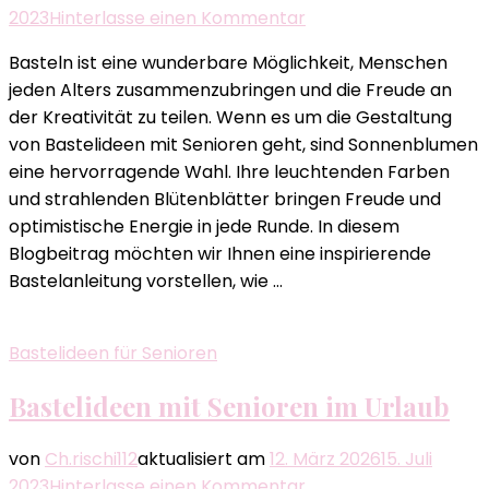
zu
2023
Hinterlasse einen Kommentar
Sonnenblumen
Basteln ist eine wunderbare Möglichkeit, Menschen
basteln
jeden Alters zusammenzubringen und die Freude an
mit
der Kreativität zu teilen. Wenn es um die Gestaltung
Senioren
von Bastelideen mit Senioren geht, sind Sonnenblumen
–
eine hervorragende Wahl. Ihre leuchtenden Farben
Eine
und strahlenden Blütenblätter bringen Freude und
kreative
optimistische Energie in jede Runde. In diesem
Freude
Blogbeitrag möchten wir Ihnen eine inspirierende
für
Bastelanleitung vorstellen, wie …
Jung
und
Alt
Bastelideen für Senioren
Bastelideen mit Senioren im Urlaub
von
Ch.rischi112
aktualisiert am
12. März 2026
15. Juli
zu
2023
Hinterlasse einen Kommentar