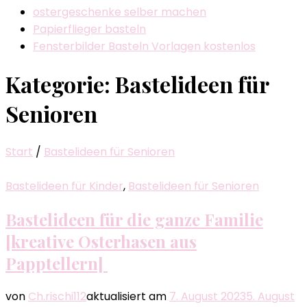
ostergeschenke selber machen
Papierflieger basteln
Fensterbilder Basteln Vorlagen kostenlos
Kategorie:
Bastelideen für
Senioren
Start
/
Bastelideen für Senioren
Bastelideen für Kinder
,
Bastelideen für Senioren
Bastelideen für die ganze Familie
[kreative Osterhasen aus
Papptellern]
von
Ch.rischi112
aktualisiert am
7. August 2023
5. August