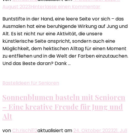
zu
August 2023
Hinterlasse einen Kommentar
Kreative
Buntstifte in der Hand, eine leere Seite vor sich – das
Entspannung:
Ausmalen hat eine beruhigende Wirkung auf Jung und
Kostenlose
Alt. Es ist nicht nur eine Aktivität, die unsere
Ausmalbilder
künstlerische Seite anspricht, sondern auch eine
zum
Möglichkeit, dem hektischen Alltag für einen Moment
Herunterlade
zu entfliehen und in die Welt der Farben einzutauchen.
Und das Beste daran? Dank …
Bastelideen für Senioren
Sonnenblumen basteln mit Senioren
– Eine kreative Freude für Jung und
Alt
von
Ch.rischi112
aktualisiert am
24. Oktober 2023
21. Juli