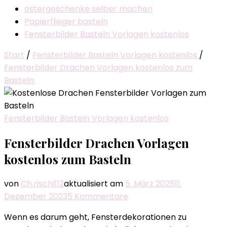
ostergeschenke selber machen
Papierflieger basteln
Fensterbilder Basteln Vorlagen kostenlos
Start
/
Fensterbilder Basteln Vorlagen kostenlos
/
Fensterbilder Drachen Vorlagen kostenlos zum
Basteln
Fensterbilder Basteln Vorlagen kostenlos
Fensterbilder Drachen Vorlagen
kostenlos zum Basteln
von
Ch.rischi112
aktualisiert am
5. März 2025
11.
zu
Dezember 2023
5 Kommentare
Fensterbilder
Wenn es darum geht, Fensterdekorationen zu
Drachen