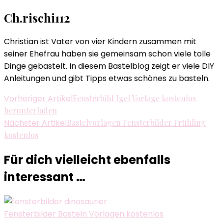
Ch.rischi112
Christian ist Vater von vier Kindern zusammen mit
seiner Ehefrau haben sie gemeinsam schon viele tolle
Dinge gebastelt. In diesem Bastelblog zeigt er viele DIY
Anleitungen und gibt Tipps etwas schönes zu basteln.
Beitragsnavigation
Vorheriger Artikel
Fensterbild Igel Vorlage kostenlos
herunterladen
Nächster Artikel
Bastelvorlagen Fensterbilder Frühling
kostenlos
Für dich vielleicht ebenfalls
interessant …
Fensterbilder Basteln Vorlagen kostenlos