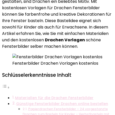
gestalten, sind Drachen ein beliebtes Motiv. Mit
Vorlagen
kostenlosen Vorlagen für Drachen Fensterbilder
kostenlos
können Sie farbenfrohe und kreative Dekorationen für
zum
Ihre Fenster basteln. Diese Bastelidee eignet sich
Basteln
sowohl für Kinder als auch für Erwachsene. In diesem
Artikel erfahren Sie, wie Sie mit einfachen Materialien
und den kostenlosen
Drachen Vorlagen
schöne
Fensterbilder selber machen können.
Fensterbilder Drachen Vorlagen kostenlos
Schlüsselerkenntnisse Inhalt
Materialien für die Drachen Fensterbilder
Günstige Fensterbilder Drachen online bestellen
Papierdrachen Fensterbilder – 24 vorgestanzte
Drachen zum Basteln für Kinder – Herbstbasteln mit