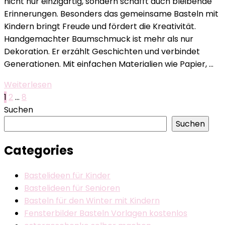
nicht nur einzigartig, sondern schafft auch bleibende
Basteltipps
Erinnerungen. Besonders das gemeinsame Basteln mit
Kindern bringt Freude und fördert die Kreativität.
Handgemachter Baumschmuck ist mehr als nur
Dekoration. Er erzählt Geschichten und verbindet
Generationen. Mit einfachen Materialien wie Papier, …
Weiterlesen
Seitennummerierung
Seite
Seite
Seite
1
2
…
8
Suchen
der
Suchen
Beiträge
Categories
Bastelideen für Kinder
Bastelideen für Senioren
Basteln für den Winter mit Kindern
Fensterbilder Basteln Vorlagen kostenlos