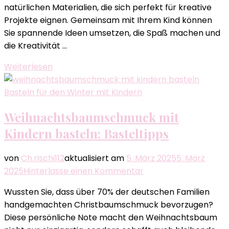
natürlichen Materialien, die sich perfekt für kreative
Herbst:
Projekte eignen. Gemeinsam mit Ihrem Kind können
DIY-
Sie spannende Ideen umsetzen, die Spaß machen und
Ideen
die Kreativität …
Weiterlesen
Basteln für den Winter mit Kindern
Weihnachtsbaumschmuck mit
Kindern basteln: Basteltipps
von
Ch.rischi112
aktualisiert am
5. März 2025
5. März
zu
2025
Hinterlasse einen Kommentar
Weihnachtsbaumsc
Wussten Sie, dass über 70% der deutschen Familien
mit
handgemachten Christbaumschmuck bevorzugen?
Kindern
Diese persönliche Note macht den Weihnachtsbaum
basteln: