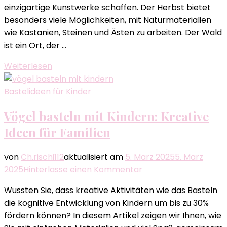
einzigartige Kunstwerke schaffen. Der Herbst bietet
Kreative
besonders viele Möglichkeiten, mit Naturmaterialien
Ideen
wie Kastanien, Steinen und Ästen zu arbeiten. Der Wald
für
ist ein Ort, der …
Familien
Weiterlesen
Bastelideen für Kinder
Vögel basteln mit Kindern: Kreative
Ideen für Familien
von
Ch.rischi112
aktualisiert am
5. März 2025
5. März
zu
2025
Hinterlasse einen Kommentar
Vögel
Wussten Sie, dass kreative Aktivitäten wie das Basteln
basteln
die kognitive Entwicklung von Kindern um bis zu 30%
mit
fördern können? In diesem Artikel zeigen wir Ihnen, wie
Kindern: