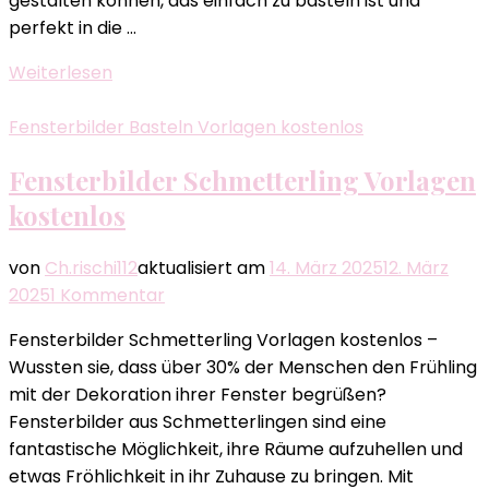
gestalten können, das einfach zu basteln ist und
perfekt in die …
Weiterlesen
Fensterbilder Basteln Vorlagen kostenlos
Fensterbilder Schmetterling Vorlagen
kostenlos​
von
Ch.rischi112
aktualisiert am
14. März 2025
12. März
zu
2025
1 Kommentar
Fensterbilder
Fensterbilder Schmetterling Vorlagen kostenlos​ –
Schmetterling
Wussten sie, dass über 30% der Menschen den Frühling
Vorlagen
mit der Dekoration ihrer Fenster begrüßen?
kostenlos​
Fensterbilder aus Schmetterlingen sind eine
fantastische Möglichkeit, ihre Räume aufzuhellen und
etwas Fröhlichkeit in ihr Zuhause zu bringen. Mit