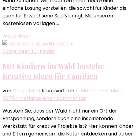
Hand zu haben. Wir möchten Ihnen heute eine
einfache Lösung vorstellen, die sowohl für Kinder als
auch für Erwachsene Spaß bringt. Mit unseren
kostenlosen Vorlagen …
Weiterlesen
Bastelideen für Kinder
Mit Kindern im Wald basteln:
Kreative Ideen für Familien
von
Ch.rischi112
aktualisiert am
5. März 2025
5. März
zu
2025
Hinterlasse einen Kommentar
Mit
Wussten Sie, dass der Wald nicht nur ein Ort der
Kindern
Entspannung, sondern auch eine inspirierende
im
Werkstatt für kreative Projekte ist? Hier können Kinder
Wald
und Eltern gemeinsam die Natur entdecken und dabei
basteln: