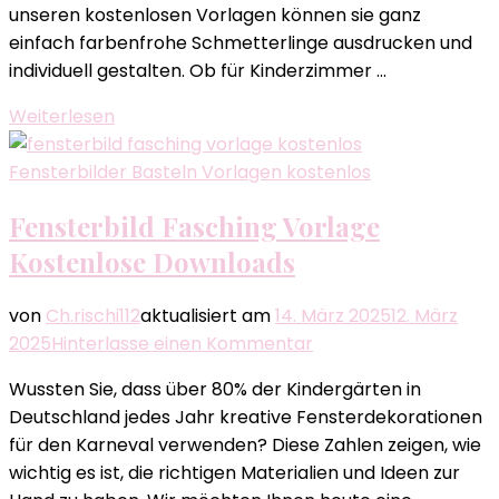
unseren kostenlosen Vorlagen können sie ganz
einfach farbenfrohe Schmetterlinge ausdrucken und
individuell gestalten. Ob für Kinderzimmer …
Weiterlesen
Fensterbilder Basteln Vorlagen kostenlos
Fensterbild Fasching Vorlage
Kostenlose Downloads
von
Ch.rischi112
aktualisiert am
14. März 2025
12. März
zu
2025
Hinterlasse einen Kommentar
Fensterbild
Wussten Sie, dass über 80% der Kindergärten in
Fasching
Deutschland jedes Jahr kreative Fensterdekorationen
Vorlage
für den Karneval verwenden? Diese Zahlen zeigen, wie
Kostenlose
wichtig es ist, die richtigen Materialien und Ideen zur
Downloads