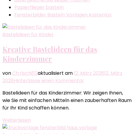
Papierflieger basteln
Fensterbilder Basteln Vorlagen kostenlos
Bastelideen für Kinder
Kreative Bastelideen für das
Kinderzimmer
von
Ch.rischi112
aktualisiert am
12. März 2026
12. März
zu
2026
Hinterlasse einen Kommentar
Kreative
Bastelideen für das Kinderzimmer: Wir zeigen Ihnen,
Bastelideen
wie Sie mit einfachen Mitteln einen zauberhaften Raum
für
für Ihr Kind schaffen können.
das
Kinderzimmer
Weiterlesen