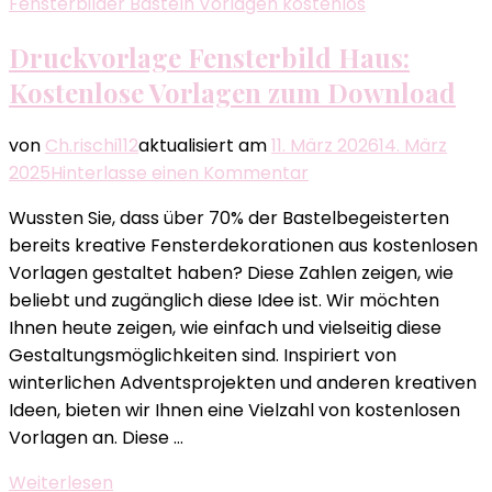
Fensterbilder Basteln Vorlagen kostenlos
Druckvorlage Fensterbild Haus:
Kostenlose Vorlagen zum Download
von
Ch.rischi112
aktualisiert am
11. März 2026
14. März
zu
2025
Hinterlasse einen Kommentar
Druckvorlage
Wussten Sie, dass über 70% der Bastelbegeisterten
Fensterbild
bereits kreative Fensterdekorationen aus kostenlosen
Haus:
Vorlagen gestaltet haben? Diese Zahlen zeigen, wie
Kostenlose
beliebt und zugänglich diese Idee ist. Wir möchten
Vorlagen
Ihnen heute zeigen, wie einfach und vielseitig diese
zum
Gestaltungsmöglichkeiten sind. Inspiriert von
Download
winterlichen Adventsprojekten und anderen kreativen
Ideen, bieten wir Ihnen eine Vielzahl von kostenlosen
Vorlagen an. Diese …
Weiterlesen