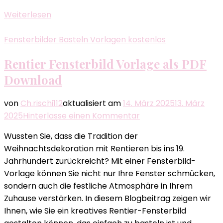
Weiterlesen
Fensterbilder Basteln Vorlagen kostenlos
Rentier Fensterbild Vorlage​ als PDF
Download
von
Ch.rischi112
aktualisiert am
14. März 2025
13. März
zu
2025
Hinterlasse einen Kommentar
Rentier
Wussten Sie, dass die Tradition der
Fensterbild
Weihnachtsdekoration mit Rentieren bis ins 19.
Vorlage​
Jahrhundert zurückreicht? Mit einer Fensterbild-
als
Vorlage können Sie nicht nur Ihre Fenster schmücken,
PDF
sondern auch die festliche Atmosphäre in Ihrem
Download
Zuhause verstärken. In diesem Blogbeitrag zeigen wir
Ihnen, wie Sie ein kreatives Rentier-Fensterbild