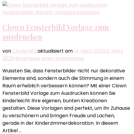
Fensterbilder Basteln Vorlagen kostenlos
Clown Fensterbild Vorlage zum
ausdrucken​
von
Ch.rischi112
aktualisiert am
14. März 2025
13. März
zu
2025
Hinterlasse einen Kommentar
Clown
Wussten Sie, dass Fensterbilder nicht nur dekorative
Fensterbild
Elemente sind, sondern auch die Stimmung in einem
Vorlage
Raum erheblich verbessern können? Mit einer Clown
zum
Fensterbild Vorlage zum Ausdrucken können Sie
ausdrucken​
kinderleicht Ihre eigenen, bunten Kreationen
gestalten. Diese Vorlagen sind perfekt, um Ihr Zuhause
zu verschönern und bringen Freude und Lachen,
gerade in der Kinderzimmerdekoration. In diesem
Artikel …