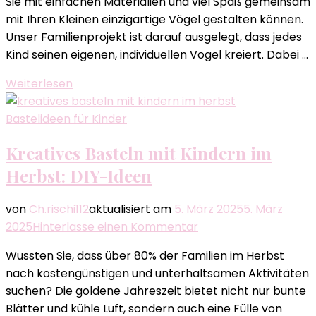
Sie mit einfachen Materialien und viel Spaß gemeinsam
Kreative
mit Ihren Kleinen einzigartige Vögel gestalten können.
Ideen
Unser Familienprojekt ist darauf ausgelegt, dass jedes
für
Kind seinen eigenen, individuellen Vogel kreiert. Dabei …
Familien
Weiterlesen
Bastelideen für Kinder
Kreatives Basteln mit Kindern im
Herbst: DIY-Ideen
von
Ch.rischi112
aktualisiert am
5. März 2025
5. März
zu
2025
Hinterlasse einen Kommentar
Kreatives
Wussten Sie, dass über 80% der Familien im Herbst
Basteln
nach kostengünstigen und unterhaltsamen Aktivitäten
mit
suchen? Die goldene Jahreszeit bietet nicht nur bunte
Kindern
Blätter und kühle Luft, sondern auch eine Fülle von
im