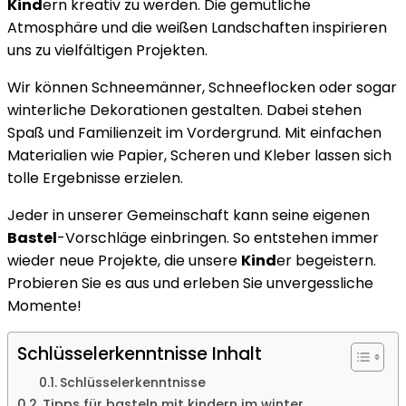
Kind
ern kreativ zu werden. Die gemütliche
Winter:
Atmosphäre und die weißen Landschaften inspirieren
Kreative
uns zu vielfältigen Projekten.
Ideen
für
Wir können Schneemänner, Schneeflocken oder sogar
Familie
winterliche Dekorationen gestalten. Dabei stehen
Spaß und Familienzeit im Vordergrund. Mit einfachen
Materialien wie Papier, Scheren und Kleber lassen sich
tolle Ergebnisse erzielen.
Jeder in unserer Gemeinschaft kann seine eigenen
Bastel
-Vorschläge einbringen. So entstehen immer
wieder neue Projekte, die unsere
Kind
er begeistern.
Probieren Sie es aus und erleben Sie unvergessliche
Momente!
Schlüsselerkenntnisse Inhalt
Schlüsselerkenntnisse
Tipps für basteln mit kindern im winter