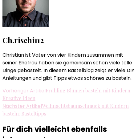
Ch.rischi112
Christian ist Vater von vier Kindern zusammen mit
seiner Ehefrau haben sie gemeinsam schon viele tolle
Dinge gebastelt. In diesem Bastelblog zeigt er viele DIY
Anleitungen und gibt Tipps etwas schönes zu basteln.
Beitragsnavigation
Vorheriger Artikel
Frühling Blumen basteln mit Kindern:
Kreative Ideen
Nächster Artikel
Weihnachtsbaumschmuck mit Kindern
basteln: Basteltipps
Für dich vielleicht ebenfalls