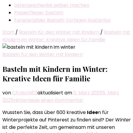
ostergeschenke selber machen
Papierflieger basteln
Fensterbilder Basteln Vorlagen kostenlos
Start
/
Basteln für den Winter mit Kindern
/
Basteln mit
Kindern im Winter: Kreative Ideen für Familie
Basteln für den Winter mit Kindern
Basteln mit Kindern im Winter:
Kreative Ideen für Familie
von
Ch.rischi112
aktualisiert am
5. März 2025
5. März
zu
2025
Hinterlasse einen Kommentar
Basteln
Wussten Sie, dass über 600 kreative
Idee
n für
mit
Winterprojekte auf Pinterest zu finden sind? Der
Winter
Kindern
ist die perfekte Zeit, um gemeinsam mit unseren
im