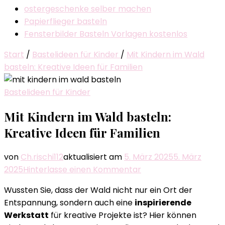
ostergeschenke selber machen
Papierflieger basteln
Fensterbilder Basteln Vorlagen kostenlos
Start
/
Bastelideen für Kinder
/
Mit Kindern im Wald
basteln: Kreative Ideen für Familien
Bastelideen für Kinder
Mit Kindern im Wald basteln:
Kreative Ideen für Familien
von
Ch.rischi112
aktualisiert am
5. März 2025
5. März
zu
2025
Hinterlasse einen Kommentar
Mit
Wussten Sie, dass der Wald nicht nur ein Ort der
Kindern
Entspannung, sondern auch eine
inspirierende
im
Werkstatt
für kreative Projekte ist? Hier können
Wald