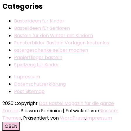
Categories
Bastelideen für Kinder
Bastelideen für Senioren
Basteln für den Winter mit Kindern
Fensterbilder Basteln Vorlagen kostenlos
ostergeschenke selber machen
Papierflieger basteln
Spielzeug für Kinder
Impressum
Datenschutzerklärung
Post Sitemap
2026 Copyright
Das Bastel Magazin für die ganze
Familie
.
Blossom Feminine | Entwickelt von
Blossom
Themes
. Präsentiert von
WordPress
.
Impressum
OBEN