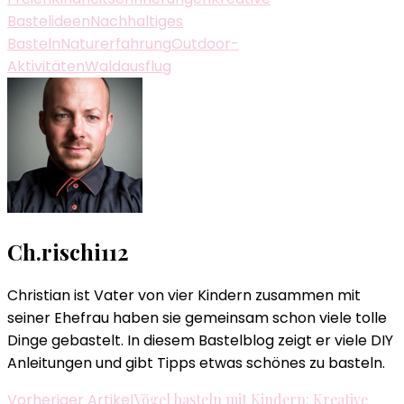
Bastelideen
Nachhaltiges
Basteln
Naturerfahrung
Outdoor-
Aktivitäten
Waldausflug
Ch.rischi112
Christian ist Vater von vier Kindern zusammen mit
seiner Ehefrau haben sie gemeinsam schon viele tolle
Dinge gebastelt. In diesem Bastelblog zeigt er viele DIY
Anleitungen und gibt Tipps etwas schönes zu basteln.
Beitragsnavigation
Vorheriger Artikel
Vögel basteln mit Kindern: Kreative