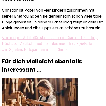
Christian ist Vater von vier Kindern zusammen mit
seiner Ehefrau haben sie gemeinsam schon viele tolle
Dinge gebastelt. In diesem Bastelblog zeigt er viele DIY
Anleitungen und gibt Tipps etwas schönes zu basteln.
Beitragsnavigation
Vorheriger Artikel
So startest du mit Diamond Painting
Nächster Artikel
Linodino – das modulare Spielsofa
zumSpielen, Entspannen und Träumen
Für dich vielleicht ebenfalls
interessant …