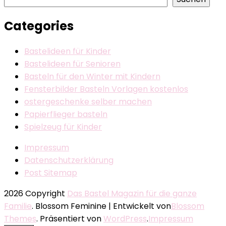
Categories
Bastelideen für Kinder
Bastelideen für Senioren
Basteln für den Winter mit Kindern
Fensterbilder Basteln Vorlagen kostenlos
ostergeschenke selber machen
Papierflieger basteln
Spielzeug für Kinder
Impressum
Datenschutzerklärung
Post Sitemap
2026 Copyright
Das Bastel Magazin für die ganze
Familie
.
Blossom Feminine | Entwickelt von
Blossom
Themes
. Präsentiert von
WordPress
.
Impressum