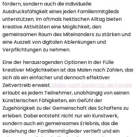
fördern, sondern auch die individuelle
Eine
Ausdrucksfähigkeit eines jeden Familienmitglieds
kreative
unterstützen. Im oftmals hektischen Alltag bieten
Möglichkeit,
kreative Aktivitäten eine Möglichkeit, den
Zeit
gemeinsamen Raum des Miteinanders zu stärken und
mit
eine Auszeit von digitalen Ablenkungen und
der
Verpflichtungen zu nehmen.
Familie
zu
Eine der herausragenden Optionen in der Fülle
verbringen
kreativer Möglichkeiten ist das Malen nach Zahlen, das
sich als ein einfacher und dennoch effektiver
Zeitvertreib erweist.
Malen nach Zahlen für die Familie
erlaubt es jedem Teilnehmer, unabhängig von seinen
künstlerischen Fähigkeiten, ein Gefühl der
Zugehörigkeit zu der Gemeinschaft des Schaffens zu
erleben. Dabei entsteht nicht nur ein Kunstwerk,
sondern auch ein gemeinsames Erlebnis, das die
Beziehung der Familienmitglieder vertieft und ein