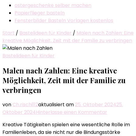
ostergeschenke selber machen
Papierflieger basteln
Fensterbilder Basteln Vorlagen kostenlos
Start
/
Bastelideen für Kinder
/
Malen nach Zahlen: Eine
kreative Möglichkeit, Zeit mit der Familie zu verbringen
Bastelideen für Kinder
Malen nach Zahlen: Eine kreative
Möglichkeit, Zeit mit der Familie zu
verbringen
von
Ch.rischi112
aktualisiert am
25. Oktober 2024
25.
zu
Oktober 2024
Hinterlasse einen Kommentar
Malen
Kreative Tätigkeiten spielen eine wesentliche Rolle im
nach
Familienleben, da sie nicht nur die Bindungsstärke
Zahlen: