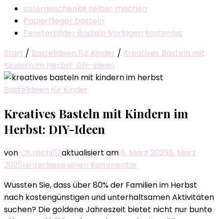
ostergeschenke selber machen
Papierflieger basteln
Fensterbilder Basteln Vorlagen kostenlos
Start
/
Bastelideen für Kinder
/
Kreatives Basteln mit
Kindern im Herbst: DIY-Ideen
Bastelideen für Kinder
Kreatives Basteln mit Kindern im
Herbst: DIY-Ideen
von
Ch.rischi112
aktualisiert am
5. März 2025
5. März
zu
2025
Hinterlasse einen Kommentar
Kreatives
Wussten Sie, dass über 80% der Familien im Herbst
Basteln
nach kostengünstigen und unterhaltsamen Aktivitäten
mit
suchen? Die goldene Jahreszeit bietet nicht nur bunte
Kindern