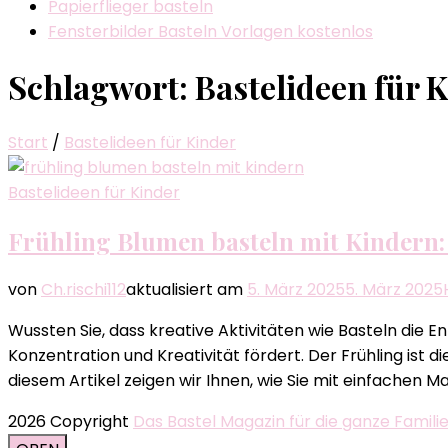
Papierflieger basteln
Fensterbilder Basteln Vorlagen kostenlos
Schlagwort:
Bastelideen für 
Start
/
Bastelideen für Kinder
Bastelideen für Kinder
Frühling Blumen basteln mit Kindern:
von
Ch.rischi112
aktualisiert am
5. März 2025
5. März 2025
Wussten Sie, dass kreative Aktivitäten wie Basteln die E
Konzentration und Kreativität fördert. Der Frühling ist 
diesem Artikel zeigen wir Ihnen, wie Sie mit einfachen Ma
2026 Copyright
Das Bastel Magazin für die ganze Famili