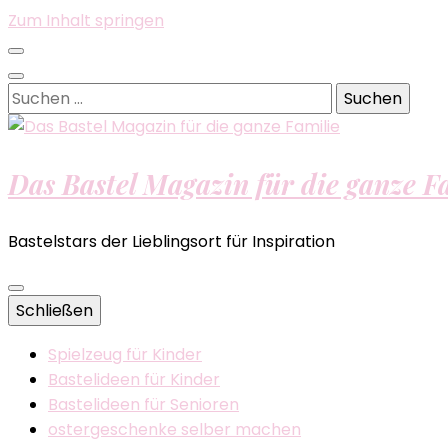
Zum Inhalt springen
Suchen
nach:
Das Bastel Magazin für die ganze F
Bastelstars der Lieblingsort für Inspiration
Schließen
Spielzeug für Kinder
Bastelideen für Kinder
Bastelideen für Senioren
ostergeschenke selber machen