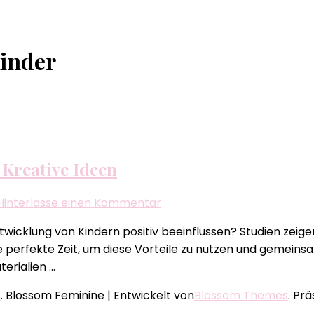
Kinder
 Kreative Ideen
zu
Hinterlasse einen Kommentar
Frühling
ntwicklung von Kindern positiv beeinflussen? Studien zeig
Blumen
die perfekte Zeit, um diese Vorteile zu nutzen und gemeins
basteln
terialien …
mit
Kindern:
e
.
Blossom Feminine | Entwickelt von
Blossom Themes
. Pr
Kreative