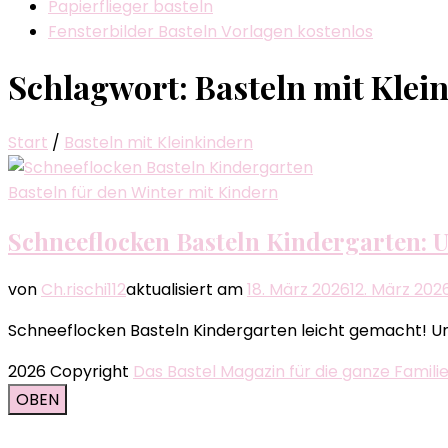
Papierflieger basteln
Fensterbilder Basteln Vorlagen kostenlos
Schlagwort:
Basteln mit Klei
Start
/
Basteln mit Kleinkindern
Basteln für den Winter mit Kindern
Schneeflocken Basteln Kindergarten: 
von
Ch.rischi112
aktualisiert am
18. März 2026
12. März 202
Schneeflocken Basteln Kindergarten leicht gemacht! Uns
2026 Copyright
Das Bastel Magazin für die ganze Famili
OBEN