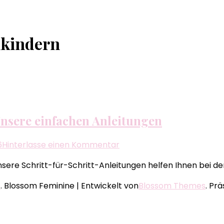
nkindern
Unsere einfachen Anleitungen
zu
6
Hinterlasse einen Kommentar
Schneeflocken
ere Schritt-für-Schritt-Anleitungen helfen Ihnen bei de
Basteln
Kindergarten:
e
.
Blossom Feminine | Entwickelt von
Blossom Themes
. Pr
Unsere
einfachen
Anleitungen