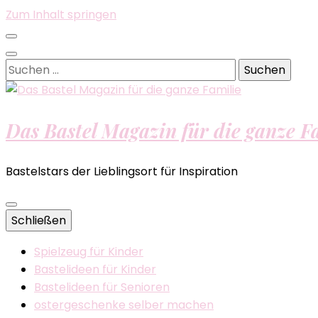
Zum Inhalt springen
Suchen
nach:
Das Bastel Magazin für die ganze F
Bastelstars der Lieblingsort für Inspiration
Schließen
Spielzeug für Kinder
Bastelideen für Kinder
Bastelideen für Senioren
ostergeschenke selber machen