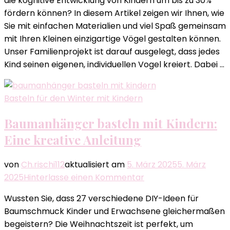
die kognitive Entwicklung von Kindern um bis zu 30%
mit
fördern können? In diesem Artikel zeigen wir Ihnen, wie
Kindern:
Sie mit einfachen Materialien und viel Spaß gemeinsam
Kreative
mit Ihren Kleinen einzigartige Vögel gestalten können.
Ideen
Unser Familienprojekt ist darauf ausgelegt, dass jedes
für
Kind seinen eigenen, individuellen Vogel kreiert. Dabei …
Familien
Basteln für den Winter mit Kindern
Baumanhänger basteln mit Kindern:
Eine kreative Anleitung
von
Ch.rischi112
aktualisiert am
5. März 2025
5. März
zu
2025
Hinterlasse einen Kommentar
Baumanhänger
Wussten Sie, dass 27 verschiedene DIY-Ideen für
basteln
Baumschmuck Kinder und Erwachsene gleichermaßen
mit
begeistern? Die Weihnachtszeit ist perfekt, um
Kindern: