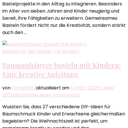
Bastelprojekte in den Alltag zu integrieren. Besonders
Jahre:
im Alter von sieben Jahren sind Kinder neugierig und
Kreative
bereit, ihre Fähigkeiten zu erweitern. Gemeinsames
Ideen
Basteln fördert nicht nur die Kreativität, sondern stärkt
für
auch den …
Eltern
Basteln für den Winter mit Kindern
Baumanhänger basteln mit Kindern:
Eine kreative Anleitung
von
Ch.rischi112
aktualisiert am
5. März 2025
5. März
zu
2025
Hinterlasse einen Kommentar
Baumanhänger
Wussten Sie, dass 27 verschiedene DIY-Ideen für
basteln
Baumschmuck Kinder und Erwachsene gleichermaßen
mit
begeistern? Die Weihnachtszeit ist perfekt, um
Kindern: