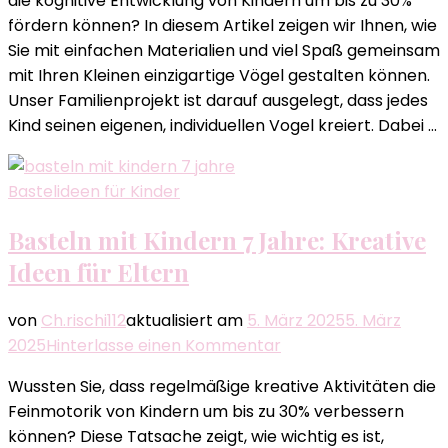
die kognitive Entwicklung von Kindern um bis zu 30%
mit
fördern können? In diesem Artikel zeigen wir Ihnen, wie
Kindern:
Sie mit einfachen Materialien und viel Spaß gemeinsam
Kreative
mit Ihren Kleinen einzigartige Vögel gestalten können.
Ideen
Unser Familienprojekt ist darauf ausgelegt, dass jedes
für
Kind seinen eigenen, individuellen Vogel kreiert. Dabei …
Familien
Bastelideen für Kinder
Basteln mit Kindern 7 Jahre: Kreative
Ideen für Eltern
von
Ch.rischi112
aktualisiert am
5. März 2025
5. März
zu
2025
Hinterlasse einen Kommentar
Basteln
Wussten Sie, dass regelmäßige kreative Aktivitäten die
mit
Feinmotorik von Kindern um bis zu 30% verbessern
Kindern
können? Diese Tatsache zeigt, wie wichtig es ist,
7