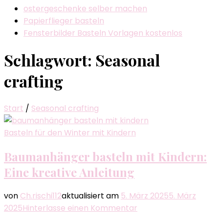
ostergeschenke selber machen
Papierflieger basteln
Fensterbilder Basteln Vorlagen kostenlos
Schlagwort:
Seasonal
crafting
Start
/
Seasonal crafting
Basteln für den Winter mit Kindern
Baumanhänger basteln mit Kindern:
Eine kreative Anleitung
von
Ch.rischi112
aktualisiert am
5. März 2025
5. März
zu
2025
Hinterlasse einen Kommentar