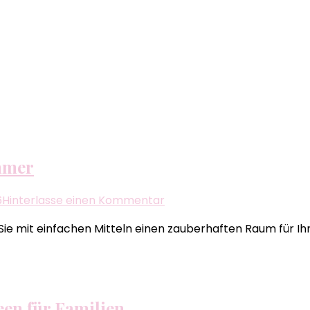
immer
zu
6
Hinterlasse einen Kommentar
Kreative
 Sie mit einfachen Mitteln einen zauberhaften Raum für Ih
Bastelideen
für
das
Kinderzimmer
een für Familien