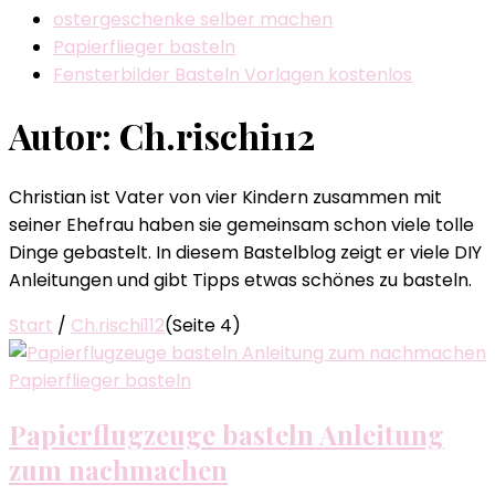
ostergeschenke selber machen
Papierflieger basteln
Fensterbilder Basteln Vorlagen kostenlos
Autor:
Ch.rischi112
Christian ist Vater von vier Kindern zusammen mit
seiner Ehefrau haben sie gemeinsam schon viele tolle
Dinge gebastelt. In diesem Bastelblog zeigt er viele DIY
Anleitungen und gibt Tipps etwas schönes zu basteln.
Start
/
Ch.rischi112
(Seite 4)
Papierflieger basteln
Papierflugzeuge basteln Anleitung
zum nachmachen