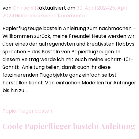
von
Ch.rischi112
aktualisiert am
30. April 2024
25. April
zu
2024
Hinterlasse einen Kommentar
Papierflugzeuge
Papierflugzeuge basteln Anleitung zum nachmachen –
basteln
Willkommen zurück, meine Freunde! Heute werden wir
Anleitung
über eines der aufregendsten und kreativsten Hobbys
zum
sprechen – das Basteln von Papierflugzeugen. In
nachmachen
diesem Beitrag werde ich mit euch meine Schritt-für-
Schritt-Anleitung teilen, damit auch ihr diese
faszinierenden Flugobjekte ganz einfach selbst
herstellen könnt. Von einfachen Modellen für Anfänger
bis hin zu …
Papierflieger basteln
Coole Papierflieger basteln Anleitung