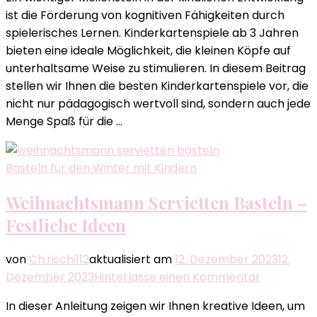
besten
ist die Förderung von kognitiven Fähigkeiten durch
Kinderkarten
spielerisches Lernen. Kinderkartenspiele ab 3 Jahren
für
bieten eine ideale Möglichkeit, die kleinen Köpfe auf
kleine
unterhaltsame Weise zu stimulieren. In diesem Beitrag
Entdecker
stellen wir Ihnen die besten Kinderkartenspiele vor, die
ab
nicht nur pädagogisch wertvoll sind, sondern auch jede
3
Menge Spaß für die …
Jahren
Basteln für den Winter mit Kindern
Weihnachtsmann Servietten Basteln –
Festliche Ideen
von
Ch.rischi112
aktualisiert am
12. Dezember 2023
12.
zu
Dezember 2023
Hinterlasse einen Kommentar
Weihnach
In dieser Anleitung zeigen wir Ihnen kreative Ideen, um
Serviette