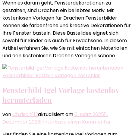
Wenn es darum geht, Fensterdekorationen zu
Drachen
gestalten, sind Drachen ein beliebtes Motiv. Mit
Vorlagen
kostenlosen Vorlagen für Drachen Fensterbilder
kostenlos
können Sie farbenfrohe und kreative Dekorationen für
zum
Ihre Fenster basteln. Diese Bastelidee eignet sich
Basteln
sowohl für Kinder als auch für Erwachsene. In diesem
Artikel erfahren Sie, wie Sie mit einfachen Materialien
und den kostenlosen Drachen Vorlagen schöne …
Fensterbilder Basteln Vorlagen kostenlos
Fensterbild Igel Vorlage kostenlos
herunterladen
von
Ch.rischi112
aktualisiert am
6. März 2025
11.
zu
Dezember 2023
Hinterlasse einen Kommentar
Fensterbil
Hier finden Sie eine kostenlose Igel Vorlagen zum