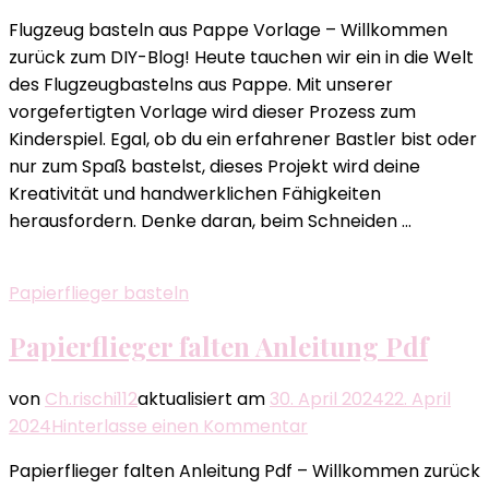
Flugzeug
Flugzeug basteln aus Pappe Vorlage – Willkommen
basteln
zurück zum DIY-Blog! Heute tauchen wir ein in die Welt
aus
des Flugzeugbastelns aus Pappe. Mit unserer
Pappe
vorgefertigten Vorlage wird dieser Prozess zum
Vorlage
Kinderspiel. Egal, ob du ein erfahrener Bastler bist oder
nur zum Spaß bastelst, dieses Projekt wird deine
Kreativität und handwerklichen Fähigkeiten
herausfordern. Denke daran, beim Schneiden …
Papierflieger basteln
Papierflieger falten Anleitung Pdf
von
Ch.rischi112
aktualisiert am
30. April 2024
22. April
zu
2024
Hinterlasse einen Kommentar
Papierflieger
Papierflieger falten Anleitung Pdf – Willkommen zurück
falten