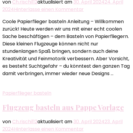
von
Ch.rischi112
aktualisiert am
30. April 2024
24. April
zu
2024
Hinterlasse einen Kommentar
Coole
Coole Papierflieger basteln Anleitung – Willkommen
Papierflieger
zurück! Heute werden wir uns mit einer echt coolen
basteln
Sache beschäftigen – dem Basteln von Papierfliegern.
Anleitung
Diese kleinen Flugzeuge können nicht nur
stundenlangen Spaß bringen, sondern auch deine
Kreativität und Feinmotorik verbessern. Aber Vorsicht,
es besteht Suchtgefahr – du könntest den ganzen Tag
damit verbringen, immer wieder neue Designs …
Papierflieger basteln
Flugzeug basteln aus Pappe Vorlage
von
Ch.rischi112
aktualisiert am
30. April 2024
23. April
zu
2024
Hinterlasse einen Kommentar