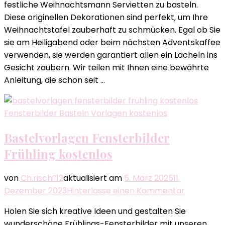
festliche Weihnachtsmann Servietten zu basteln.
Basteln
Diese originellen Dekorationen sind perfekt, um Ihre
–
Weihnachtstafel zauberhaft zu schmücken. Egal ob Sie
Festliche
sie am Heiligabend oder beim nächsten Adventskaffee
Ideen
verwenden, sie werden garantiert allen ein Lächeln ins
Gesicht zaubern. Wir teilen mit Ihnen eine bewährte
Anleitung, die schon seit …
Fensterbilder Basteln Vorlagen kostenlos
Bastelvorlagen Fensterbilder
Frühling kostenlos
von
Ch.rischi112
aktualisiert am
5. März 2025
11.
zu
Dezember 2023
Hinterlasse einen Kommentar
Bastelvor
Holen Sie sich kreative Ideen und gestalten Sie
Fensterbi
wunderschöne Frühlings-Fensterbilder mit unseren