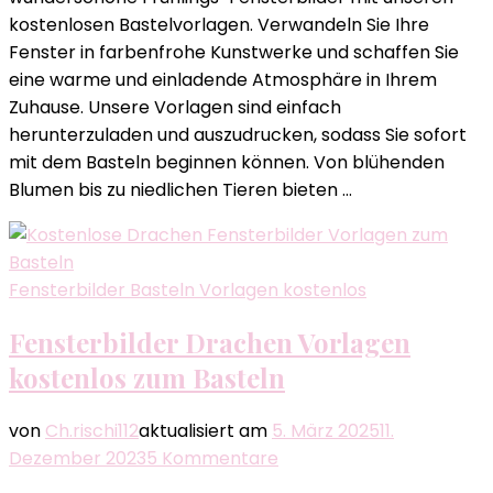
Frühling
kostenlosen Bastelvorlagen. Verwandeln Sie Ihre
kostenlos
Fenster in farbenfrohe Kunstwerke und schaffen Sie
eine warme und einladende Atmosphäre in Ihrem
Zuhause. Unsere Vorlagen sind einfach
herunterzuladen und auszudrucken, sodass Sie sofort
mit dem Basteln beginnen können. Von blühenden
Blumen bis zu niedlichen Tieren bieten …
Fensterbilder Basteln Vorlagen kostenlos
Fensterbilder Drachen Vorlagen
kostenlos zum Basteln
von
Ch.rischi112
aktualisiert am
5. März 2025
11.
zu
Dezember 2023
5 Kommentare
Fensterbilder