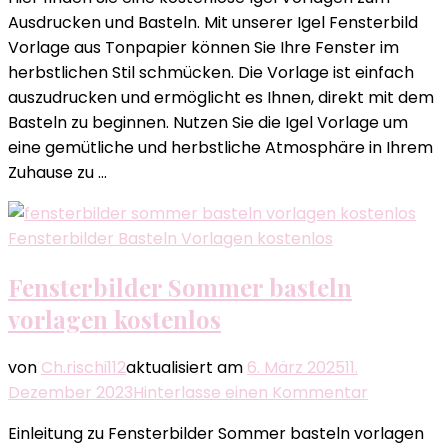
Igel
Ausdrucken und Basteln. Mit unserer Igel Fensterbild
Vorlage
Vorlage aus Tonpapier können Sie Ihre Fenster im
kostenlos
herbstlichen Stil schmücken. Die Vorlage ist einfach
herunterl
auszudrucken und ermöglicht es Ihnen, direkt mit dem
Basteln zu beginnen. Nutzen Sie die Igel Vorlage um
eine gemütliche und herbstliche Atmosphäre in Ihrem
Zuhause zu …
Fensterbilder Basteln Vorlagen kostenlos
Fensterbilder Sommer basteln
vorlagen kostenlos
von
Ch.rischi112
aktualisiert am
6. März 2025
11.
zu
Dezember 2023
Hinterlasse einen Kommentar
Fensterbi
Einleitung zu Fensterbilder Sommer basteln vorlagen
Sommer