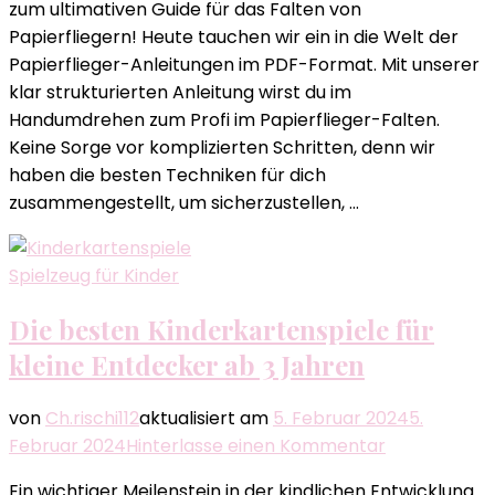
zum ultimativen Guide für das Falten von
Anleitung
Papierfliegern! Heute tauchen wir ein in die Welt der
Pdf
Papierflieger-Anleitungen im PDF-Format. Mit unserer
klar strukturierten Anleitung wirst du im
Handumdrehen zum Profi im Papierflieger-Falten.
Keine Sorge vor komplizierten Schritten, denn wir
haben die besten Techniken für dich
zusammengestellt, um sicherzustellen, …
Spielzeug für Kinder
Die besten Kinderkartenspiele für
kleine Entdecker ab 3 Jahren
von
Ch.rischi112
aktualisiert am
5. Februar 2024
5.
zu
Februar 2024
Hinterlasse einen Kommentar
Die
Ein wichtiger Meilenstein in der kindlichen Entwicklung