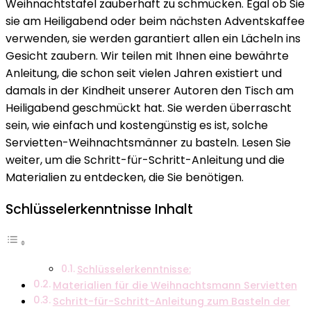
Weihnachtstafel zauberhaft zu schmücken. Egal ob Sie
Festliche
sie am Heiligabend oder beim nächsten Adventskaffee
Ideen
verwenden, sie werden garantiert allen ein Lächeln ins
Gesicht zaubern. Wir teilen mit Ihnen eine bewährte
Anleitung, die schon seit vielen Jahren existiert und
damals in der Kindheit unserer Autoren den Tisch am
Heiligabend geschmückt hat. Sie werden überrascht
sein, wie einfach und kostengünstig es ist, solche
Servietten-Weihnachtsmänner zu basteln. Lesen Sie
weiter, um die Schritt-für-Schritt-Anleitung und die
Materialien zu entdecken, die Sie benötigen.
Schlüsselerkenntnisse Inhalt
Schlüsselerkenntnisse:
Materialien für die Weihnachtsmann Servietten
Schritt-für-Schritt-Anleitung zum Basteln der