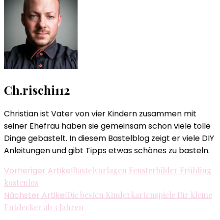
Ch.rischi112
Christian ist Vater von vier Kindern zusammen mit
seiner Ehefrau haben sie gemeinsam schon viele tolle
Dinge gebastelt. In diesem Bastelblog zeigt er viele DIY
Anleitungen und gibt Tipps etwas schönes zu basteln.
Beitragsnavigation
Vorheriger Artikel
Bastelvorlagen Fensterbilder Frühling
kostenlos
Nächster Artikel
Die besten Kinderkartenspiele für kleine
Entdecker ab 3 Jahren