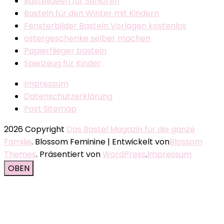
Bastelideen für Senioren
Basteln für den Winter mit Kindern
Fensterbilder Basteln Vorlagen kostenlos
ostergeschenke selber machen
Papierflieger basteln
Spielzeug für Kinder
Impressum
Datenschutzerklärung
Post Sitemap
2026 Copyright
Das Bastel Magazin für die ganze
Familie
.
Blossom Feminine | Entwickelt von
Blossom
Themes
. Präsentiert von
WordPress
.
Impressum
OBEN