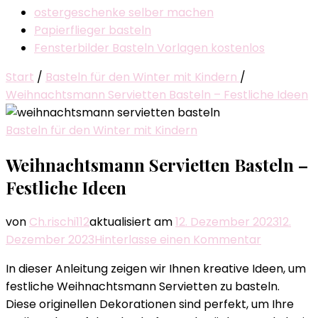
ostergeschenke selber machen
Papierflieger basteln
Fensterbilder Basteln Vorlagen kostenlos
Start
/
Basteln für den Winter mit Kindern
/
Weihnachtsmann Servietten Basteln – Festliche Ideen
Basteln für den Winter mit Kindern
Weihnachtsmann Servietten Basteln –
Festliche Ideen
von
Ch.rischi112
aktualisiert am
12. Dezember 2023
12.
zu
Dezember 2023
Hinterlasse einen Kommentar
Weihnach
In dieser Anleitung zeigen wir Ihnen kreative Ideen, um
Serviette
festliche Weihnachtsmann Servietten zu basteln.
Basteln
Diese originellen Dekorationen sind perfekt, um Ihre
–