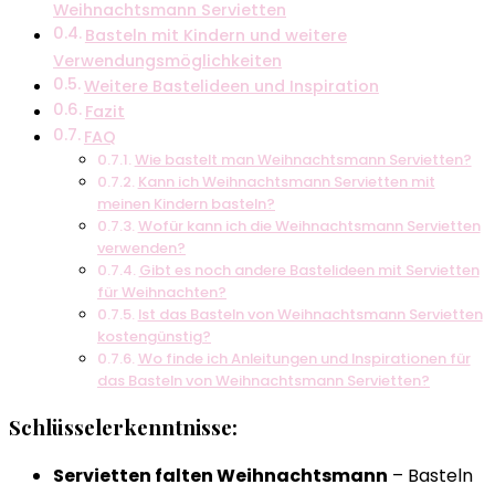
Weihnachtsmann Servietten
Basteln mit Kindern und weitere
Verwendungsmöglichkeiten
Weitere Bastelideen und Inspiration
Fazit
FAQ
Wie bastelt man Weihnachtsmann Servietten?
Kann ich Weihnachtsmann Servietten mit
meinen Kindern basteln?
Wofür kann ich die Weihnachtsmann Servietten
verwenden?
Gibt es noch andere Bastelideen mit Servietten
für Weihnachten?
Ist das Basteln von Weihnachtsmann Servietten
kostengünstig?
Wo finde ich Anleitungen und Inspirationen für
das Basteln von Weihnachtsmann Servietten?
Schlüsselerkenntnisse:
Servietten falten Weihnachtsmann
– Basteln