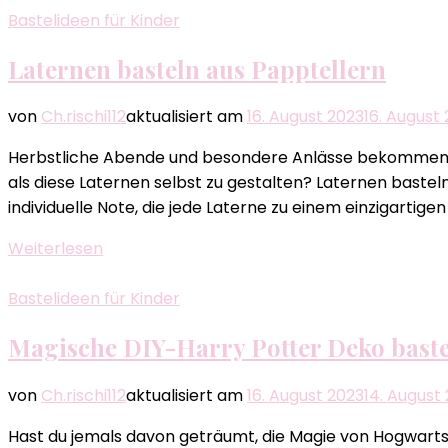
Bastelideen für Kinder
Laternen basteln aus Papptellern
von
Ch.rischi112
aktualisiert am
16. August 2023
16. August
Herbstliche Abende und besondere Anlässe bekommen ei
als diese Laternen selbst zu gestalten? Laternen basteln
individuelle Note, die jede Laterne zu einem einzigartige
Weiterlesen
Bastelideen für Kinder
Magische DIY-Harry Potter Deko bastel
von
Ch.rischi112
aktualisiert am
16. August 2023
14. August
Hast du jemals davon geträumt, die Magie von Hogwarts i