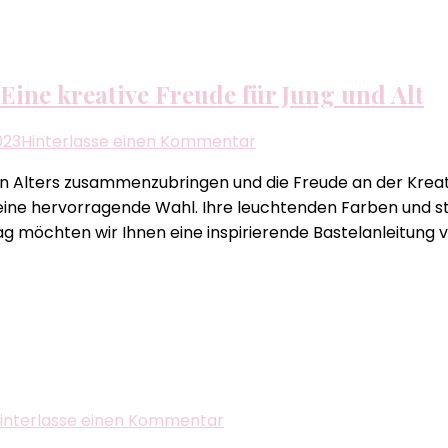
zum
Herunterladen
ine kreative Freude für Jung und Alt
zu
2023
Hinterlasse einen Kommentar
Sonnenblumen
n Alters zusammenzubringen und die Freude an der Kreati
basteln
eine hervorragende Wahl. Ihre leuchtenden Farben und s
mit
ag möchten wir Ihnen eine inspirierende Bastelanleitung vo
Senioren
–
Eine
kreative
Freude
für
Jung
und
zu
interlasse einen Kommentar
Alt
Bastelideen