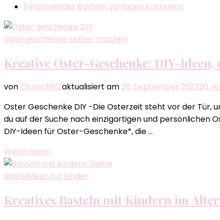
Fensterbilder Basteln Vorlagen kostenlos
ostergeschenke selber machen
Kreative Oster-Geschenke: DIY-Ideen,
von
Ch.rischi112
aktualisiert am
28. September 2023
20. A
Oster Geschenke DIY -Die Osterzeit steht vor der Tür,
du auf der Suche nach einzigartigen und persönlichen Ost
DIY-Ideen für Oster-Geschenke*, die …
Weiterlesen
Bastelideen für Kinder
Kreatives Basteln mit Kindern im Alte