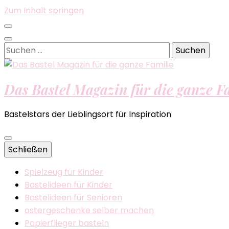
Zum Inhalt springen
Suchen
nach:
Das Bastel Magazin für die ganze F
Bastelstars der Lieblingsort für Inspiration
Schließen
Spielzeug für Kinder
Bastelideen für Kinder
Bastelideen für Senioren
ostergeschenke selber machen
Papierflieger basteln