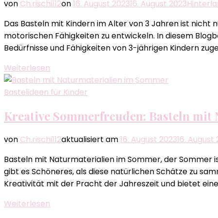
von
Ch.rischi112
on
16. August 2023
16. August 2023
Hinterl
Das Basteln mit Kindern im Alter von 3 Jahren ist nicht 
motorischen Fähigkeiten zu entwickeln. In diesem Blogbe
Bedürfnisse und Fähigkeiten von 3-jährigen Kindern zug
Weiterlesen
Bastelideen für Kinder
Kreative Sommerfreuden: Basteln mit
von
Ch.rischi112
aktualisiert am
16. August 2023
16. August
Basteln mit Naturmaterialien im Sommer, der Sommer is
gibt es Schöneres, als diese natürlichen Schätze zu s
Kreativität mit der Pracht der Jahreszeit und bietet eine
Weiterlesen