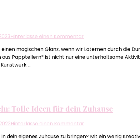
Sommer
zu
 2023
Hinterlasse einen Kommentar
Laternen
nen magischen Glanz, wenn wir Laternen durch die Dunk
basteln
 aus Papptellern* ist nicht nur eine unterhaltsame Aktivi
aus
n Kunstwerk …
Papptellern
n: Tolle Ideen für dein Zuhause
zu
 2023
Hinterlasse einen Kommentar
Magische
n dein eigenes Zuhause zu bringen? Mit ein wenig Kreativ
DIY-