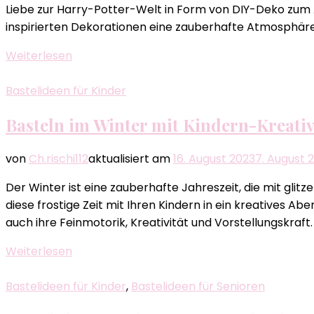
Liebe zur Harry-Potter-Welt in Form von DIY-Deko zum 
inspirierten Dekorationen eine zauberhafte Atmosphäre
Weiterlesen
Bastelideen für Kinder
Basteln im Winter mit Kindern-Kreati
von
Ch.rischi112
aktualisiert am
16. August 2023
7. August 
Der Winter ist eine zauberhafte Jahreszeit, die mit gl
diese frostige Zeit mit Ihren Kindern in ein kreatives A
auch ihre Feinmotorik, Kreativität und Vorstellungskraft.
Weiterlesen
Bastelideen für Kinder
,
Bastelideen für Senioren