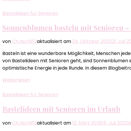
Bastelideen für Senioren
Sonnenblumen basteln mit Senioren – E
von
Ch.rischi112
aktualisiert am
24. Oktober 2023
21. Juli 
Basteln ist eine wunderbare Möglichkeit, Menschen jede
von Bastelideen mit Senioren geht, sind Sonnenblumen 
optimistische Energie in jede Runde. In diesem Blogbeitr
Weiterlesen
Bastelideen für Senioren
Bastelideen mit Senioren im Urlaub
von
Ch.rischi112
aktualisiert am
12. März 2026
15. Juli 2023
H