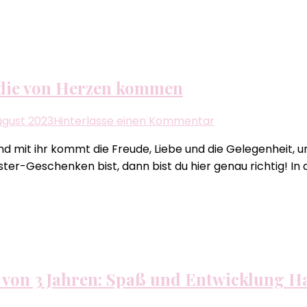
 die von Herzen kommen
zu
ugust 2023
Hinterlasse einen Kommentar
Kreative
 und mit ihr kommt die Freude, Liebe und die Gelegenhei
Oster-
er-Geschenken bist, dann bist du hier genau richtig! In d
Geschenke:
DIY-
Ideen,
die
von
Herzen
kommen
r von 3 Jahren: Spaß und Entwicklung 