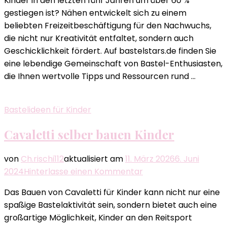
Kinder in den letzten fünf Jahren um über 60 %
Spass
gestiegen ist? Nähen entwickelt sich zu einem
Hobby
beliebten Freizeitbeschäftigung für den Nachwuchs,
für
die nicht nur Kreativität entfaltet, sondern auch
Kinder
Geschicklichkeit fördert. Auf bastelstars.de finden Sie
–
eine lebendige Gemeinschaft von Bastel-Enthusiasten,
Nähen
die Ihnen wertvolle Tipps und Ressourcen rund …
Bastelideen für Kinder
Cavaletti selber bauen Kinder
von
Ch.rischi112
aktualisiert am
11. März 2026
6. Juni
zu
2024
Hinterlasse einen Kommentar
Cavaletti
Das Bauen von Cavaletti für Kinder kann nicht nur eine
selber
spaßige Bastelaktivität sein, sondern bietet auch eine
bauen
großartige Möglichkeit, Kinder an den Reitsport
Kinder