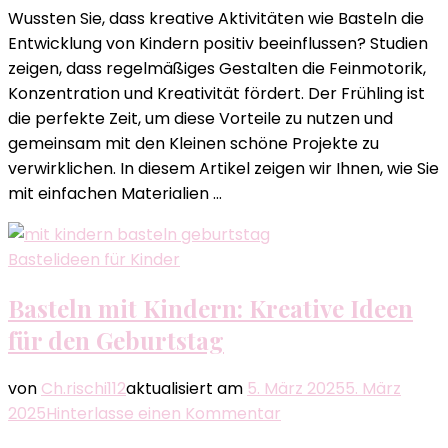
Frühling
Wussten Sie, dass kreative Aktivitäten wie Basteln die
Blumen
Entwicklung von Kindern positiv beeinflussen? Studien
basteln
zeigen, dass regelmäßiges Gestalten die Feinmotorik,
mit
Konzentration und Kreativität fördert. Der Frühling ist
Kindern:
die perfekte Zeit, um diese Vorteile zu nutzen und
Kreative
gemeinsam mit den Kleinen schöne Projekte zu
Ideen
verwirklichen. In diesem Artikel zeigen wir Ihnen, wie Sie
mit einfachen Materialien …
Bastelideen für Kinder
Basteln mit Kindern: Kreative Ideen
für den Geburtstag
von
Ch.rischi112
aktualisiert am
5. März 2025
5. März
zu
2025
Hinterlasse einen Kommentar
Basteln