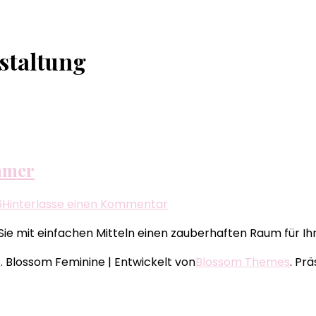
staltung
immer
zu
6
Hinterlasse einen Kommentar
Kreative
 Sie mit einfachen Mitteln einen zauberhaften Raum für Ih
Bastelideen
für
e
.
Blossom Feminine | Entwickelt von
Blossom Themes
. Pr
das
Kinderzimmer