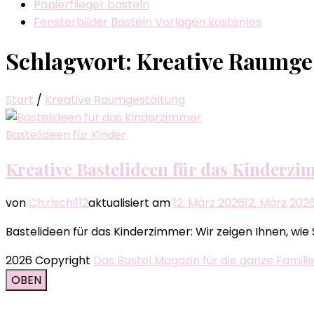
Papierflieger basteln
Fensterbilder Basteln Vorlagen kostenlos
Schlagwort:
Kreative Raumge
Start
/
Kreative Raumgestaltung
Bastelideen für Kinder
Kreative Bastelideen für das Kinderz
von
Ch.rischi112
aktualisiert am
12. März 2026
12. März 202
Bastelideen für das Kinderzimmer: Wir zeigen Ihnen, wie
2026 Copyright
Das Bastel Magazin für die ganze Famili
OBEN