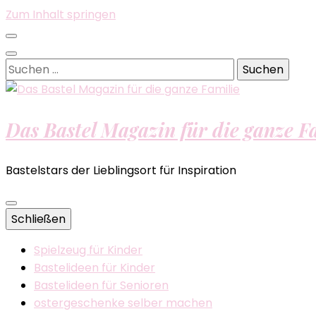
Zum Inhalt springen
Suchen
nach:
Das Bastel Magazin für die ganze F
Bastelstars der Lieblingsort für Inspiration
Schließen
Spielzeug für Kinder
Bastelideen für Kinder
Bastelideen für Senioren
ostergeschenke selber machen