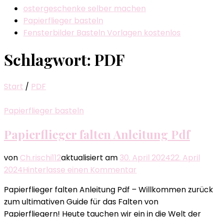
ostergeschenke selber machen
Papierflieger basteln
Fensterbilder Basteln Vorlagen kostenlos
Schlagwort:
PDF
Start
/
PDF
Papierflieger basteln
Papierflieger falten Anleitung Pdf
von
Ch.rischi112
aktualisiert am
30. April 2024
22. April
zu
2024
Hinterlasse einen Kommentar
Papierflieger
Papierflieger falten Anleitung Pdf – Willkommen zurück
falten
zum ultimativen Guide für das Falten von
Anleitung
Papierfliegern! Heute tauchen wir ein in die Welt der